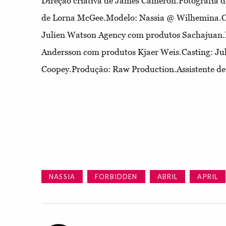
Direção criativa de James Cameron.Fotografia 
de Lorna McGee.Modelo: Nassia @ Wilhemina.C
Julien Watson Agency com produtos Sachajuan
Andersson com produtos Kjaer Weis.Casting: Jul
Coopey.Produção: Raw Production.Assistente de 
NASSIA
FORBIDDEN
ABRIL
APRIL