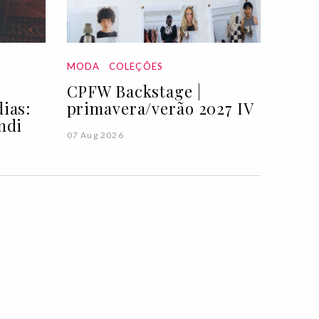
MODA
COLEÇÕES
CPFW Backstage |
ias:
primavera/verão 2027 IV
ndi
07 Aug 2026