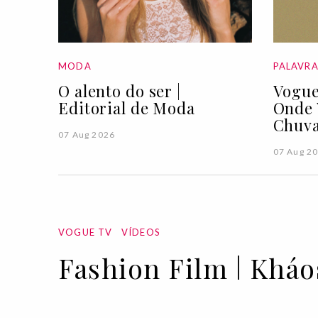
MODA
PALAVR
O alento do ser |
Vogue
Editorial de Moda
Onde 
Chuva
07 Aug 2026
07 Aug 2
VOGUE TV
VÍDEOS
Fashion Film | Kháo
08 APR 2021
BY
VOGUE PORTUGAL