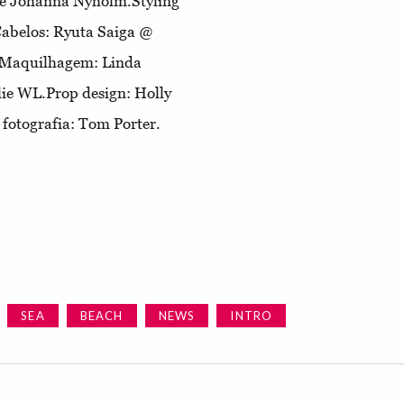
de Johanna Nyholm.Styling
abelos: Ryuta Saiga @
.Maquilhagem: Linda
ie WL.Prop design: Holly
fotografia: Tom Porter.
SEA
BEACH
NEWS
INTRO