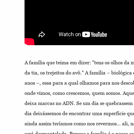
A família que teima em dizer: "tens os olhos da m
da tia, os trejeitos do avô." A família – biológic
anos –, essa para a qual olhamos para nos desc
onde vimos, como crescemos, quem somos. Aquel
deixa marcas no ADN. Se um dia se quebrassem t
dia deixássemos de encontrar uma superfície que 
ainda assim teríamos como nos revermos… ali, n
será desmantelada. Porque a família é o nosso e