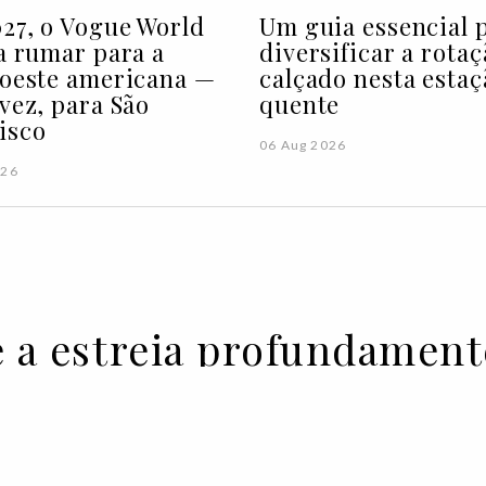
27, o Vogue World
Um guia essencial 
 a rumar para a
diversificar a rota
 oeste americana —
calçado nesta estaç
 vez, para São
quente
isco
06 Aug 2026
026
e a estreia profundament
tura para a Fendi direci