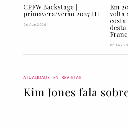
CPFW Backstage |
Em 20
primavera/verão 2027 III
volta
costa
06 Aug 2026
desta
Franc
06 Aug 2
ATUALIDADE
ENTREVISTAS
Kim Jones fala sobr
coleção de Alta-Cos
pioneiras"