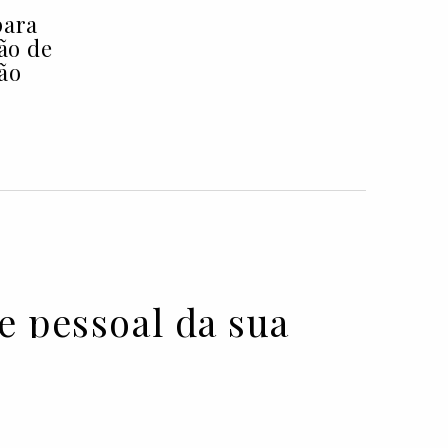
para
ção de
ão
e pessoal da sua
onada a "mulheres