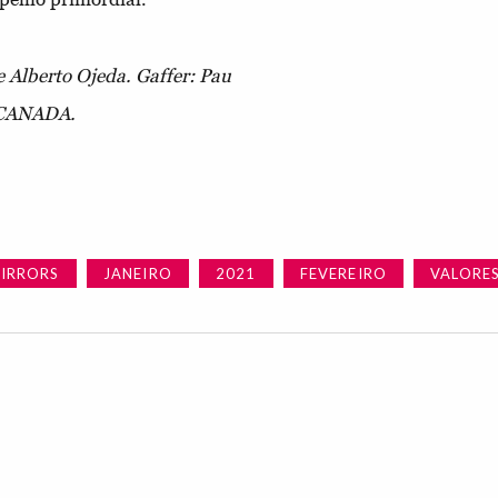
e Alberto Ojeda.
Gaffer: Pau
 CANADA.
IRRORS
JANEIRO
2021
FEVEREIRO
VALORE