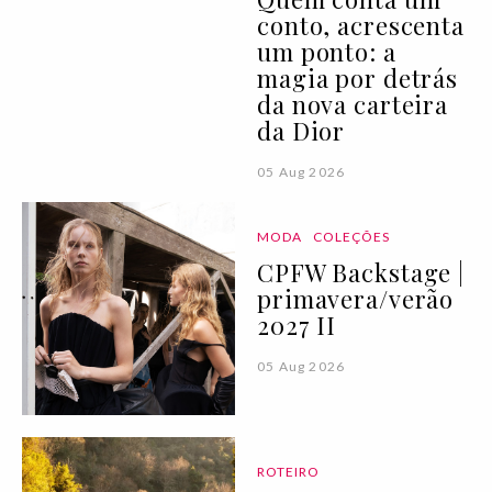
conto, acrescenta
um ponto: a
magia por detrás
da nova carteira
da Dior
05 Aug 2026
MODA
COLEÇÕES
CPFW Backstage |
primavera/verão
2027 II
05 Aug 2026
ROTEIRO