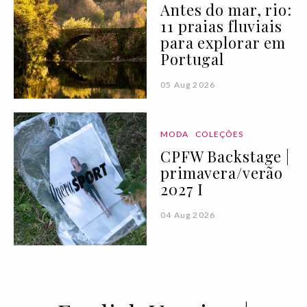
Antes do mar, rio:
11 praias fluviais
para explorar em
Portugal
05 Aug 2026
MODA
COLEÇÕES
CPFW Backstage |
primavera/verão
2027 I
04 Aug 2026