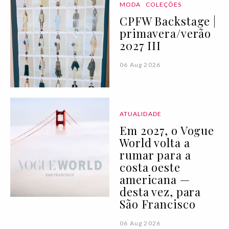
MODA
COLEÇÕES
CPFW Backstage |
primavera/verão
2027 III
06 Aug 2026
ATUALIDADE
Em 2027, o Vogue
World volta a
rumar para a
costa oeste
americana —
desta vez, para
São Francisco
06 Aug 2026