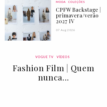
MODA
COLEÇÕES
CPFW Backstage |
primavera/verão
2027 IV
07 Aug 2026
VOGUE TV
VÍDEOS
Fashion Film | Quem
nunca...
08 APR 2021
BY
VOGUE PORTUGAL