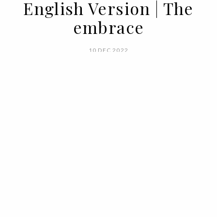
English Version | The
embrace
10 DEC 2022
BY VOGUE PORTUGAL
The one that envelops us with the
comfort of a comforter. The one who
cuddles us with ballooned sleeves.