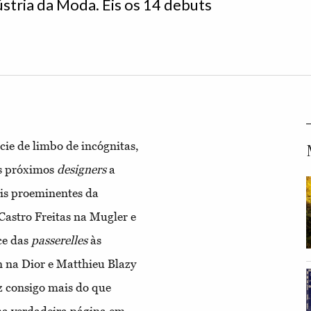
tria da Moda. Eis os 14 debuts
ie de limbo de incógnitas,
os próximos
designers
a
ais proeminentes da
Castro Freitas na Mugler e
ce das
passerelles
às
 na Dior e Matthieu Blazy
z consigo mais do que
ma verdadeira página em