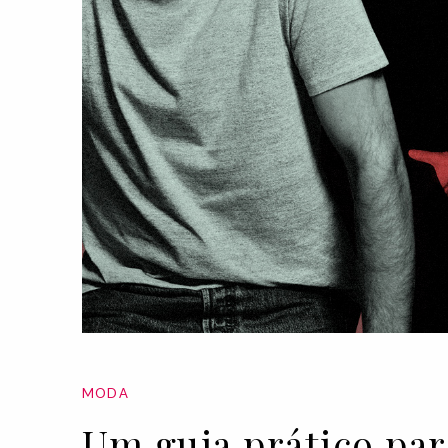
MODA
Um guia prático par