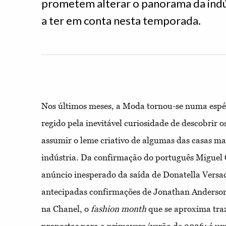
prometem alterar o panorama da indús
a ter em conta nesta temporada.
Nos últimos meses, a Moda tornou-se numa espéc
regido pela inevitável curiosidade de descobrir 
assumir o leme criativo de algumas das casas m
indústria. Da confirmação do português Miguel 
anúncio inesperado da saída de Donatella Versa
antecipadas confirmações de Jonathan Anderson
na Chanel, o
fashion month
que se aproxima tra
propostas para a primavera/verão de 2026: é u