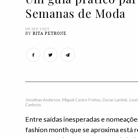
Semanas de Moda
09 SEP 2025
BY
RITA PETRONE
Jonathan Anderson, Miguel Castro Freitas, Duran Lantink, Loui
Canhoto.
Entre saídas inesperadas e nomeações
fashion month que se aproxima está r