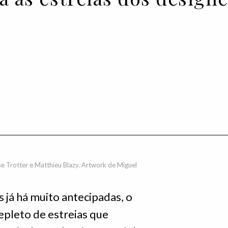
se Trotter e Matthieu Blazy. Artwork de Miguel
 já há muito antecipadas, o
epleto de estreias que