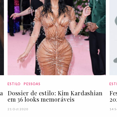
ESTILO
PESSOAS
EST
na
Dossier de estilo: Kim Kardashian
Fe
em 36 looks memoráveis
20
21 Oct 2020
14 S