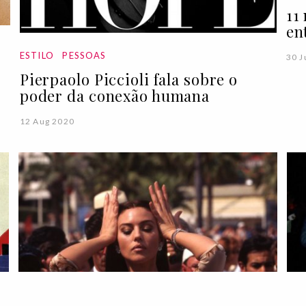
11
en
ESTILO
PESSOAS
30 J
Pierpaolo Piccioli fala sobre o
poder da conexão humana
12 Aug 2020