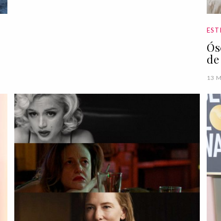
EST
Ós
de
13 