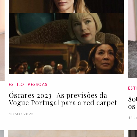
ESTILO
PESSOAS
EST
Óscares 2023 | As previsões da
80
Vogue Portugal para a red carpet
os
10 Mar 2023
11 J