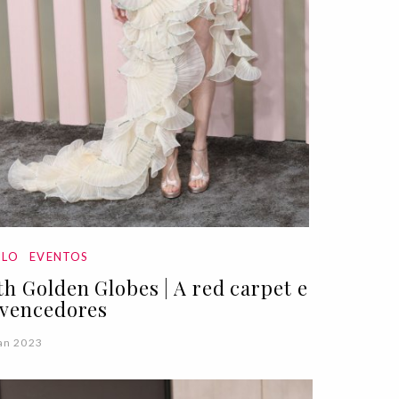
ILO
EVENTOS
th Golden Globes | A red carpet e
 vencedores
an 2023