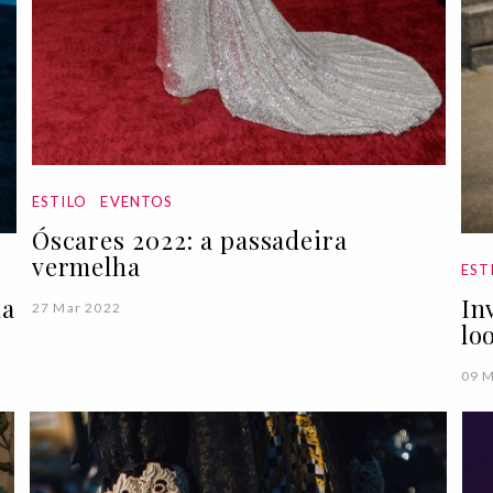
ESTILO
EVENTOS
Óscares 2022: a passadeira
vermelha
EST
da
In
27 Mar 2022
lo
09 