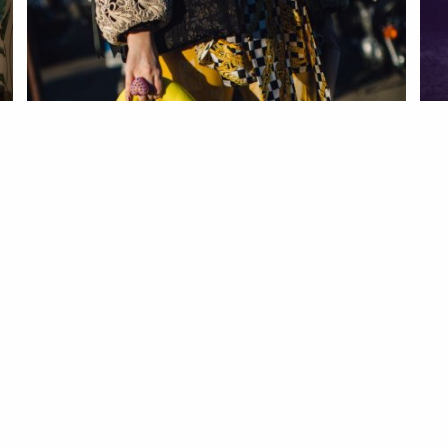
s
EST
Ja
ro
19 