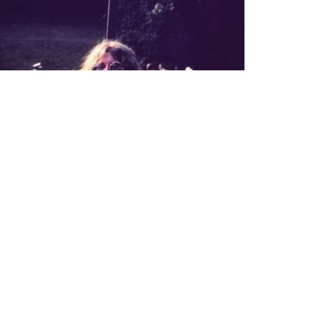
ILO
PESSOAS
nis Joplin: a vida de uma lenda do
ck
Jan 2022