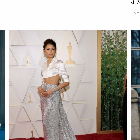
a 
18 A