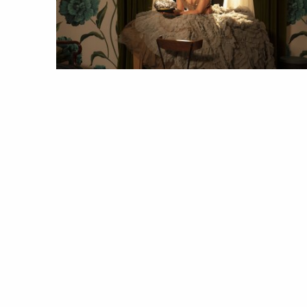
ESTILO
PESSOAS
And Just like That… estes foram o
melhores momentos de Moda de
Carrie Bradshaw
07 Feb 2022