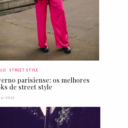
ILO
STREET STYLE
verno parisiense: os melhores
oks de street style
Mar 2022