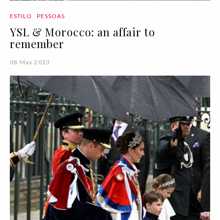
ESTILO
PESSOAS
YSL & Morocco: an affair to
remember
08 May 2023