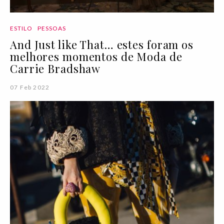
ESTILO
PESSOAS
And Just like That… estes foram os
melhores momentos de Moda de
Carrie Bradshaw
07 Feb 2022