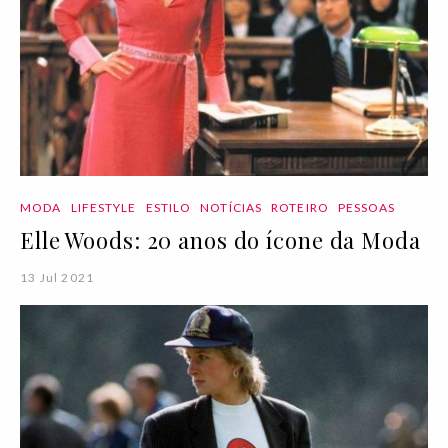
MODA
LIFESTYLE
ESTILO
NOTÍCIAS
ROTEIRO
PESSOAS
Elle Woods: 20 anos do ícone da Moda
13 Jul 2021