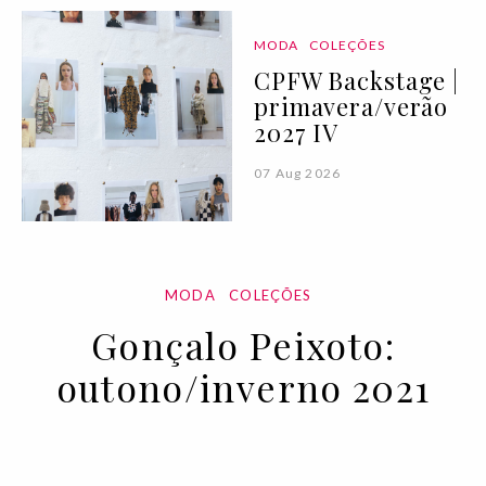
MODA
COLEÇÕES
CPFW Backstage |
primavera/verão
2027 IV
07 Aug 2026
MODA
COLEÇÕES
Gonçalo Peixoto:
outono/inverno 2021
24 FEB 2021
BY RUI MATOS