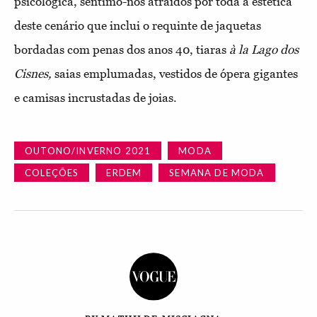
psicológica, sentimo-nos atraídos por toda a estética
deste cenário que inclui o requinte de jaquetas
bordadas com penas dos anos 40, tiaras
à la
Lago dos
Cisnes,
saias emplumadas, vestidos de ópera gigantes
e camisas incrustadas de joias.
OUTONO/INVERNO 2021
MODA
COLEÇÕES
ERDEM
SEMANA DE MODA