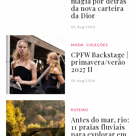
magia por detrás
da nova carteira
da Dior
05 Aug 2026
MODA
COLEÇÕES
CPFW Backstage |
primavera/verão
2027 II
05 Aug 2026
ROTEIRO
Antes do mar, rio:
11 praias fluviais
para explorar em