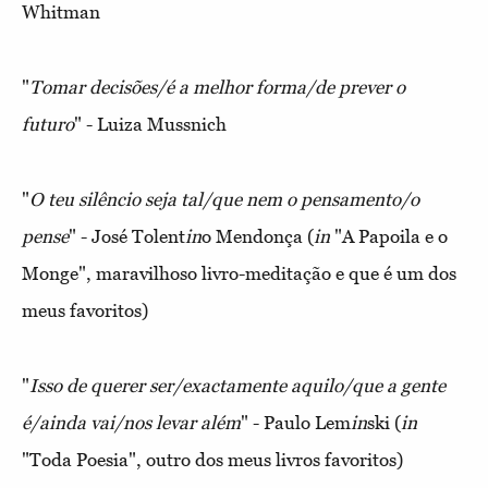
Whitman
"
Tomar decisões/é a melhor forma/de prever o
futuro
" - Luiza Mussnich
"
O teu silêncio seja tal/que nem o pensamento/o
pense
" - José Tolent
in
o Mendonça (
in
"A Papoila e o
Monge", maravilhoso livro-meditação e que é um dos
meus favoritos)
"
Isso de querer ser/exactamente aquilo/que a gente
é/a
in
da vai/nos levar além
" - Paulo Lem
in
ski (
in
"Toda Poesia", outro dos meus livros favoritos)