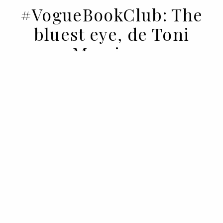
#VogueBookClub: The
bluest eye, de Toni
Morrison
11 OCT 2022
BY PEDRO VASCONCELOS
O primeiro livro da escritora americana é
uma verdadeira tour de force, indicativo
do legado que ainda estava para construir.