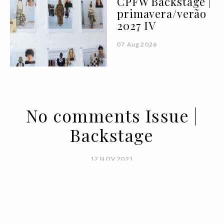
CPFW Backstage |
primavera/verão
2027 IV
07 Aug 2026
No comments Issue |
Backstage
12 NOV 2021
BY
VOGUE PORTUGAL