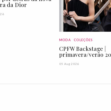
ira da Dior
026
MODA
COLEÇÕES
CPFW Backstage |
primavera/verão 20
05 Aug 2026