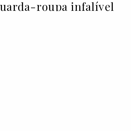
uarda-roupa infalível
EMPORIO ARMANI
arga, editora da Moda da Vogue