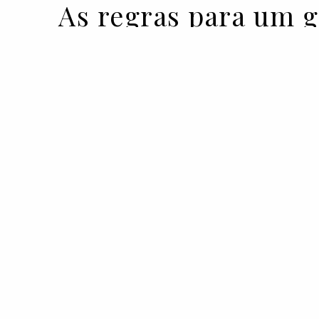
As regras para um g
11 NOV 2022
BY VOGUE PORTUGAL EM COLABORAÇÃO COM A 
As recomendações são de Gloria Alaf
Portugal e GQ Portugal.