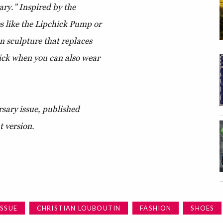
ry.” Inspired by the
ces like the Lipchick Pump or
 sculpture that replaces
stick when you can also wear
sary issue, published
t version.
ISSUE
CHRISTIAN LOUBOUTIN
FASHION
SHOES