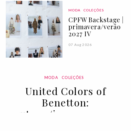
MODA
COLEÇÕES
CPFW Backstage |
primavera/verão
2027 IV
07 Aug 2026
MODA
COLEÇÕES
United Colors of
Benetton:
outono/inverno 2020
24 FEB 2020