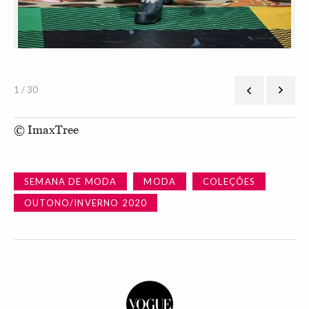
1 / 30
© ImaxTree
SEMANA DE MODA
MODA
COLEÇÕES
OUTONO/INVERNO 2020