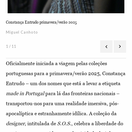
Constança Entrudo primavera/verão 2025
Con
Miguel Canhoto
Mi
1 / 11
Oficialmente iniciada a viagem pelas coleções
portuguesas para a primavera/verão 2025, Constança
Entrudo – um dos nomes que está a levar a etiqueta
made in Portugal
para lá das fronteiras nacionais –
transportou-nos para uma realidade imersiva, pós-
apocalíptica e estranhamente idílica. A coleção da
designer
, intitulada de
S.O.S.
, celebra a liberdade do