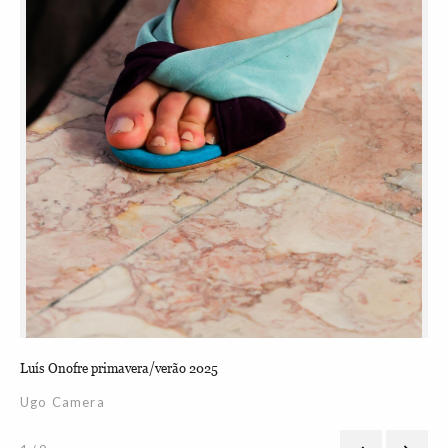
Luís Onofre primavera/verão 2025
Luí
Ugo Camera
Mi