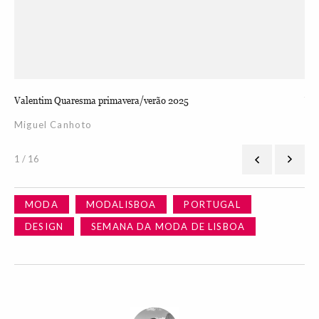
Valentim Quaresma primavera/verão 2025
Val
Miguel Canhoto
Mi
1 / 16
MODA
MODALISBOA
PORTUGAL
DESIGN
SEMANA DA MODA DE LISBOA