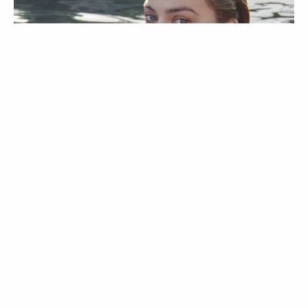
NOTÍCIAS
Margot Robbie assume
mais um papel icónico