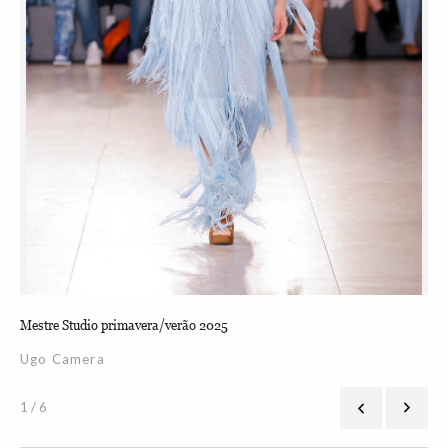
Mestre Studio primavera/verão 2025
Mes
Ugo Camera
Ug
1 / 6