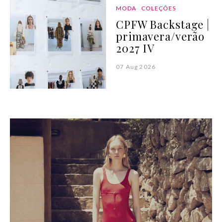
MODA
COLEÇÕES
CPFW Backstage |
primavera/verão
2027 IV
07 Aug 2026