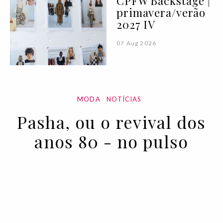
CPFW Backstage |
primavera/verão
2027 IV
07 Aug 2026
MODA
NOTÍCIAS
Pasha, ou o revival dos
anos 80 - no pulso
04 SEP 2020
BY RUI MATOS