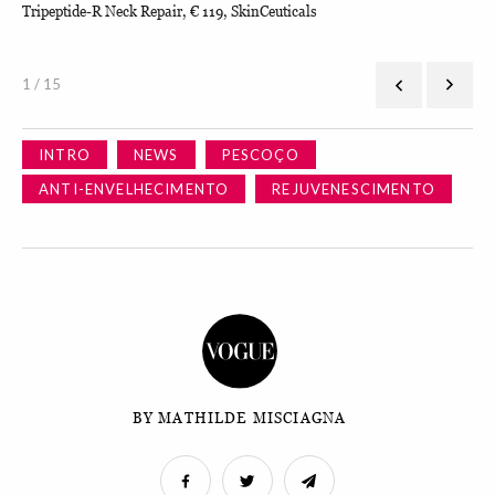
Tripeptide-R Neck Repair, € 119, SkinCeuticals
Nec
1 / 15
INTRO
NEWS
PESCOÇO
ANTI-ENVELHECIMENTO
REJUVENESCIMENTO
BY MATHILDE MISCIAGNA