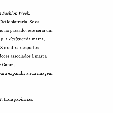
 Fashion Week,
irl
idolatraria. Se os
o no passado, este seria um
up, a
designer
da marca,
X e outros desportos
 doces associados à marca
e Ganni,
para expandir a sua imagem
r
, transparências.