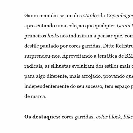
Ganni mantém-se um dos
staples
da
Copenhagen
apresentando uma coleção que qualquer
Ganni G
primeiros
looks
nos induziram a pensar que, com
desfile pautado por cores garridas, Ditte Reffstr
surprendeu-nos. Aproveitando a temática de BM
radicais, as silhuetas evoluíram dos estilos mais
para algo diferente, mais arrojado, provando qu
independentemente do seu sucesso, tem espaço 
de marca.
Os destaques:
cores garridas,
color block
,
bike