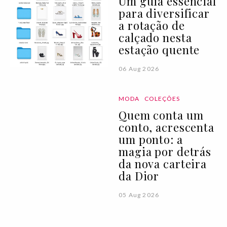
Um guia essencial
para diversificar
a rotação de
calçado nesta
estação quente
06 Aug 2026
MODA
COLEÇÕES
Quem conta um
conto, acrescenta
um ponto: a
magia por detrás
da nova carteira
da Dior
05 Aug 2026