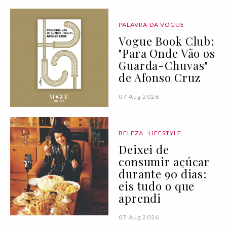
PALAVRA DA VOGUE
Vogue Book Club:
"Para Onde Vão os
Guarda-Chuvas"
de Afonso Cruz
07 Aug 2026
BELEZA
LIFESTYLE
Deixei de
consumir açúcar
durante 90 dias:
eis tudo o que
aprendi
07 Aug 2026