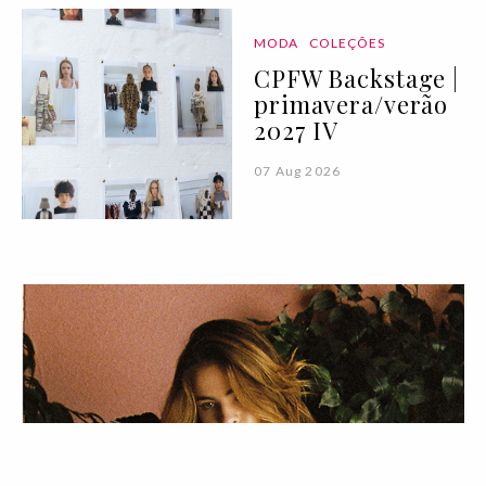
MODA
COLEÇÕES
CPFW Backstage |
primavera/verão
2027 IV
07 Aug 2026