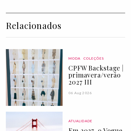
Relacionados
MODA
COLEÇÕES
CPFW Backstage |
primavera/verão
2027 III
06 Aug 2026
ATUALIDADE
Em 2027, o Vogue