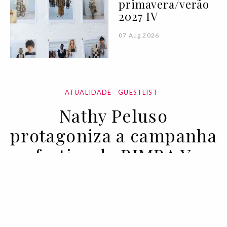
primavera/verão
2027 IV
07 Aug 2026
ATUALIDADE
GUESTLIST
Nathy Peluso
protagoniza a campanha
festiva de BIMBA Y
LOLA
05 DEC 2021
BY VOGUE PORTUGAL EM COLABORAÇÃO COM BIMBA
Y LOLA