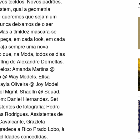
vos tecidos. Novos padrões.
stem, qual a geometria
ue queremos que sejam um
 nunca deixamos de o ser
Mas a timidez mascara-se
 peça, em cada look, em cada
 haja sempre uma nova
 que, na Moda, todos os dias
yling de Alexandre Dornellas.
delos: Amanda Martins @
 @ Way Models. Elisa
ayla Oliveira @ Joy Model
ol Mgmt. Shaolin @ Squad.
m: Daniel Hernandez. Set
stentes de fotografia: Pedro
cas Rodrigues. Assistentes de
Cavalcante, Graziela
radece a Rico Prado Lobo, à
cilidades concedidas.