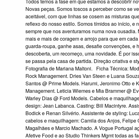
Todos temos a fase em que estamos a descobrir no
Novas peças. Somos toscos a perceber como se ve
aceitável, com que linhas se cosem as misturas q
reflexo do nosso estilo. Somos tímidos ao início, e
sempre que nos aventuramos numa nova ousadia. 
mais e mais de coragem e arrojo para que em cada
guarda-roupa, ganhe asas, desafie convenções, e
descoberta, um recomeço, uma novidade. É por isso
se passa pela casa de partida. Direção criativa e st
Fotografia de Mariana Maltoni. Ficha Técnica: Mo
Rock Management. Dries Van Steen e Luana Souza
Santos @ Prime Models. Harumi, Jeronimo Otto e K
Management. Leticia Wiemes e Mia Brammer @ Ev
Warley Dias @ Ford Models. Cabelos e maquilhage
design: Jean Labanca. Casting: Bill Macintyre. Assi
Bodick e Renan Silvério. Assistente de styling: Lu
cabelos e maquilhagem: Camila dos Anjos, Felipe 
Magalhães e Marcio Machado. A Vogue Portugal ag
Afetive Food e ao Studio Thinkers Mgmt todas as fa