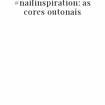
#nailinspiration: as
cores outonais
06 SEP 2021
BY JOANA RODRIGUES
Setembro chegou, o que significa que está
na hora de mudar a manicure.