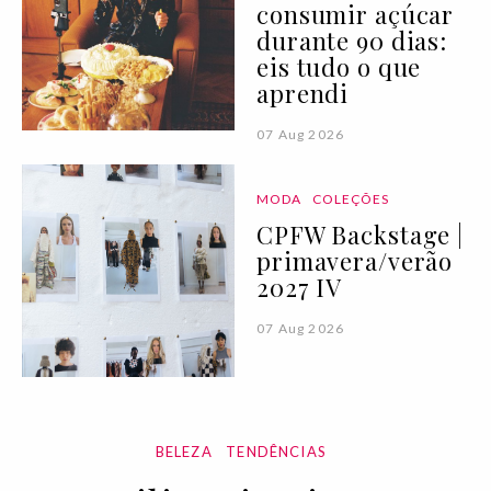
consumir açúcar
durante 90 dias:
eis tudo o que
aprendi
07 Aug 2026
MODA
COLEÇÕES
CPFW Backstage |
primavera/verão
2027 IV
07 Aug 2026
BELEZA
TENDÊNCIAS