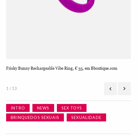
Frisky Bunny Rechargeable Vibe Ring, € 33, em Bboutique.com
Str
1 / 13
INTRO
NEWS
SEX TOYS
BRINQUEDOS SEXUAIS
SEXUALIDADE