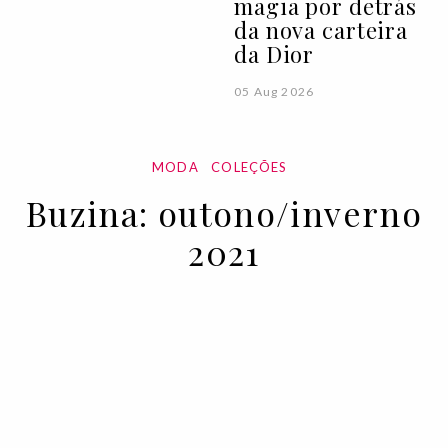
magia por detrás
da nova carteira
da Dior
05 Aug 2026
MODA
COLEÇÕES
Buzina: outono/inverno
2021
19 APR 2021
BY RUI MATOS