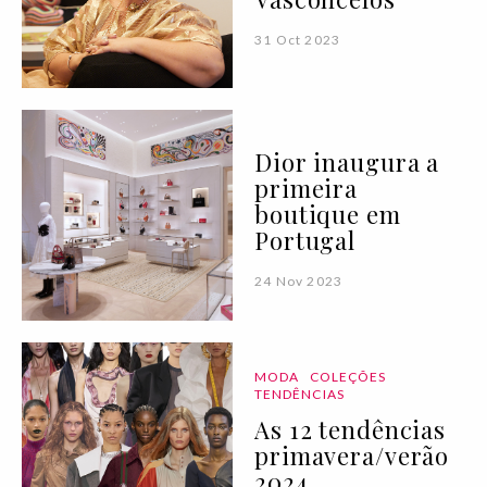
31 Oct 2023
Dior inaugura a
primeira
boutique em
Portugal
24 Nov 2023
MODA
COLEÇÕES
TENDÊNCIAS
As 12 tendências
primavera/verão
2024