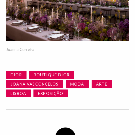
Joanna Correira
DIOR
BOUTIQUE DIOR
JOANA VASCONCELOS
MODA
ARTE
LISBOA
EXPOSIÇÃO