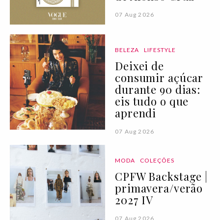
07 Aug 2026
BELEZA
LIFESTYLE
Deixei de
consumir açúcar
durante 90 dias:
eis tudo o que
aprendi
07 Aug 2026
MODA
COLEÇÕES
CPFW Backstage |
primavera/verão
2027 IV
07 Aug 2026