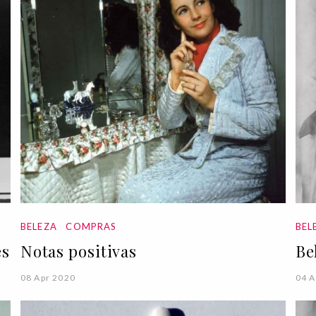
BELEZA
COMPRAS
BEL
és
Notas positivas
Be
08 Apr 2020
04 A