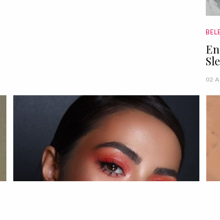
BEL
En
Sl
02 A