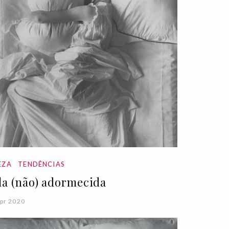
EZA
TENDÊNCIAS
la (não) adormecida
pr 2020