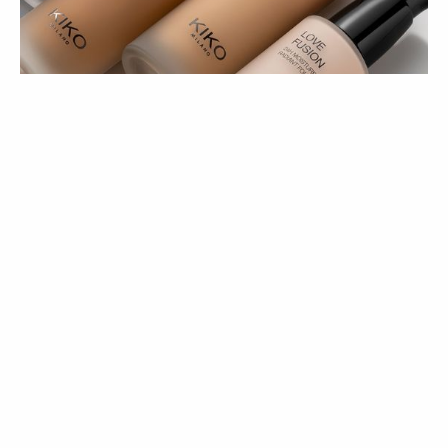
BELEZA
GUESTLIST
Love Fusion: quando a maquilhagem
e os cuidados de pele se encontram
27 Mar 2026