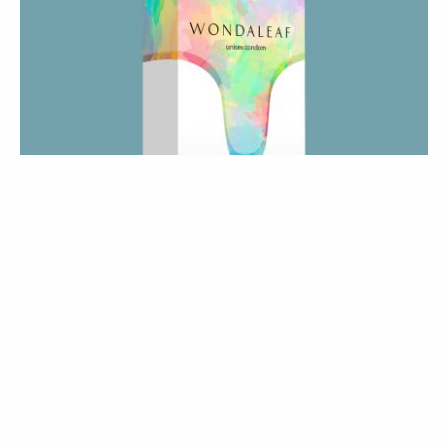
BELEZA
NOTÍCIAS
Wondaleaf: é p'ró menino e p'ra
menina
08 Nov 2021