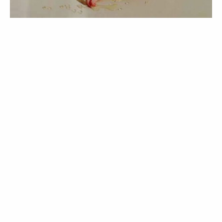
BELEZA
NOTÍCIAS
English version | Lado B: Last call
02 Apr 2020