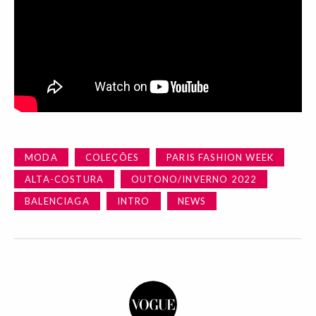
MODA
COLEÇÕES
PARIS FASHION WEEK
ALTA-COSTURA
OUTONO/INVERNO 2022
BALENCIAGA
INTRO
NEWS