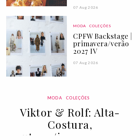
07 Aug 2026
MODA
COLEÇÕES
CPFW Backstage |
primavera/verão
2027 IV
07 Aug 2026
MODA
COLEÇÕES
Viktor & Rolf: Alta-
Costura,
outono/inverno 2022