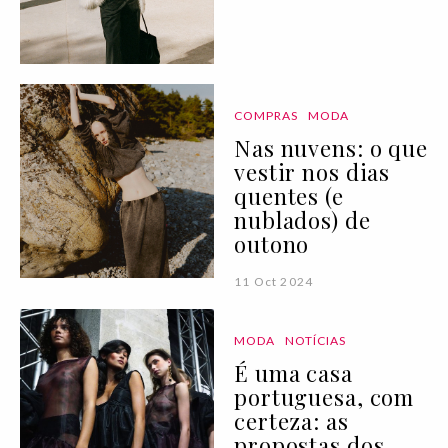
COMPRAS
MODA
Nas nuvens: o que
vestir nos dias
quentes (e
nublados) de
outono
11 Oct 2024
MODA
NOTÍCIAS
É uma casa
portuguesa, com
certeza: as
propostas dos