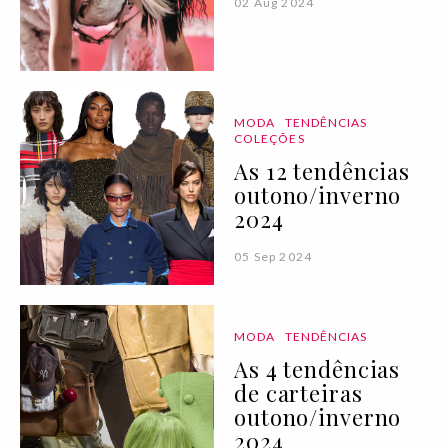
02 Aug 2024
MODA
TENDÊNCIAS
COLEÇÕES
As 12 tendências
outono/inverno
2024
05 Sep 2024
MODA
TENDÊNCIAS
As 4 tendências
de carteiras
outono/inverno
2024