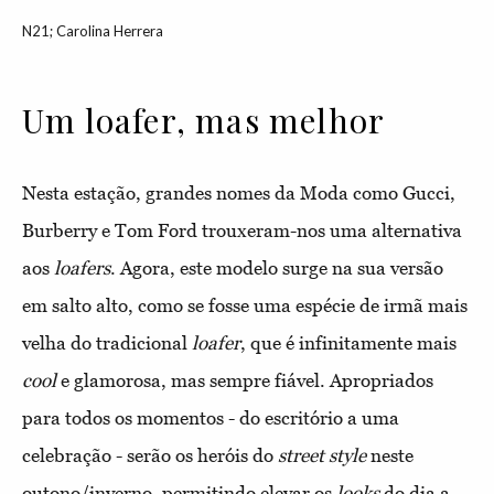
N21; Carolina Herrera
Um loafer, mas melhor
Nesta estação, grandes nomes da Moda como Gucci,
Burberry e Tom Ford trouxeram-nos
uma alternativa
aos
loafers
. Agora, este modelo surge na sua versão
em salto alto, como se fosse uma espécie de irmã mais
velha do tradicional
loafer
, que é infinitamente mais
cool
e glamorosa, mas sempre fiável. Apropriados
para todos os momentos - do escritório a uma
celebração - serão os heróis do
street style
neste
outono/inverno, permitindo elevar os
looks
do dia a