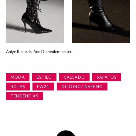
Aniye Records; Ann Demeulemeester
MODA
ESTILO
CALÇADO
SAPATOS
BOTAS
FW24
OUTONO/INVERNO
TENDÊNCIAS