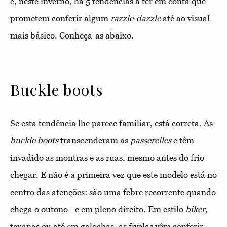
e, neste inverno, há 5 tendências a ter em conta que
prometem conferir algum
razzle-dazzle
até ao visual
mais básico. Conheça-as abaixo.
Buckle boots
Se esta tendência lhe parece familiar, está correta. As
buckle boots
transcenderam as
passerelles
e têm
invadido as montras e as ruas, mesmo antes do frio
chegar. E não é a primeira vez que este modelo está no
centro das atenções: são uma febre recorrente quando
chega o outono - e em pleno direito. Em estilo
biker
,
texanas ou até em galochas, as fivelas vêm conferir