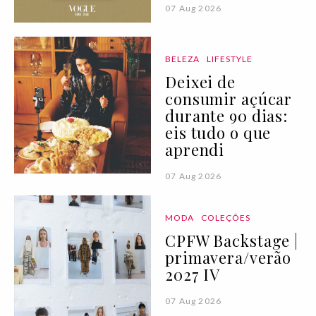
07 Aug 2026
BELEZA
LIFESTYLE
Deixei de
consumir açúcar
durante 90 dias:
eis tudo o que
aprendi
07 Aug 2026
MODA
COLEÇÕES
CPFW Backstage |
primavera/verão
2027 IV
07 Aug 2026