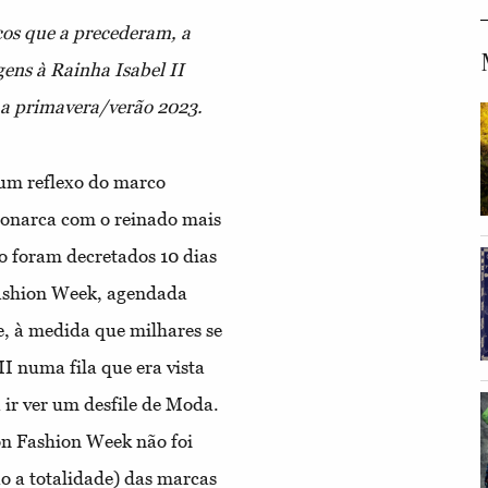
os que a precederam, a
ns à Rainha Isabel II
 a primavera/verão 2023.
 um reflexo do marco
 monarca com o reinado mais
ro foram decretados 10 dias
Fashion Week, agendada
e, à medida que milhares se
II numa fila que era vista
ir ver um desfile de Moda.
on Fashion Week não foi
ão a totalidade) das marcas