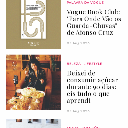
PALAVRA DA VOGUE
Vogue Book Club:
"Para Onde Vão os
Guarda-Chuvas"
de Afonso Cruz
07 Aug 2026
BELEZA
LIFESTYLE
Deixei de
consumir açúcar
durante 90 dias:
eis tudo o que
aprendi
07 Aug 2026
MODA
COLEÇÕES