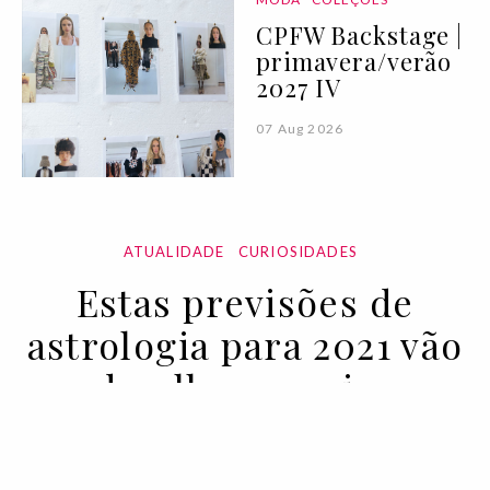
CPFW Backstage |
primavera/verão
2027 IV
07 Aug 2026
ATUALIDADE
CURIOSIDADES
Estas previsões de
astrologia para 2021 vão
dar-lhe arrepios
22 DEC 2020
BY SUZANNE SCOTT