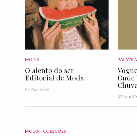
MODA
PALAVR
O alento do ser |
Vogue
Editorial de Moda
Onde 
Chuva
07 Aug 2026
07 Aug 2
MODA
COLEÇÕES