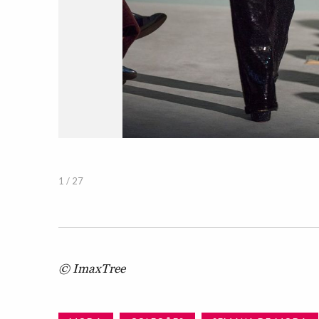
1 / 27
© ImaxTree