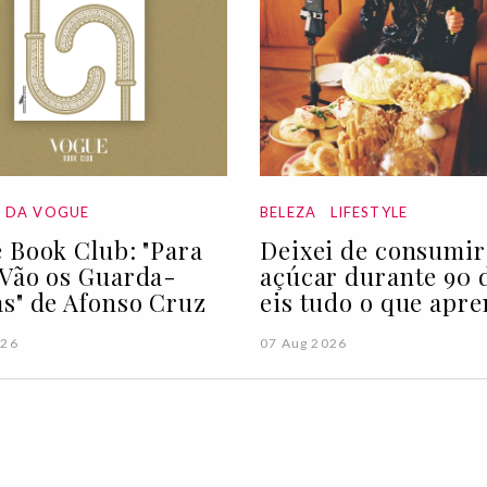
A DA VOGUE
BELEZA
LIFESTYLE
 Book Club: "Para
Deixei de consumir
Vão os Guarda-
açúcar durante 90 d
s" de Afonso Cruz
eis tudo o que apre
026
07 Aug 2026