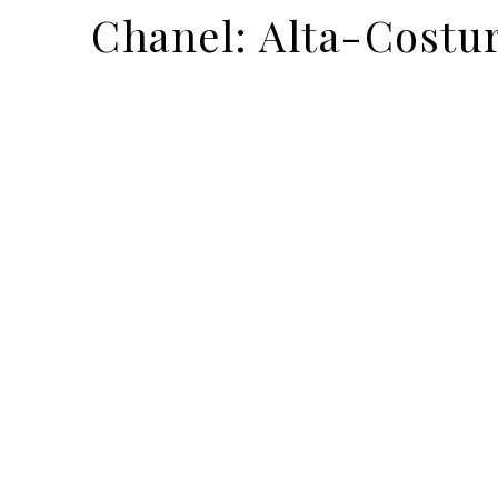
Chanel: Alta-Costu
21 JAN 2020
BY RUI MATOS
Entre o rigor de um fato e a delicade
o feminino, entre o preto e o branco,
Virginie Viard para a Chanel num desfi
da fundadora.