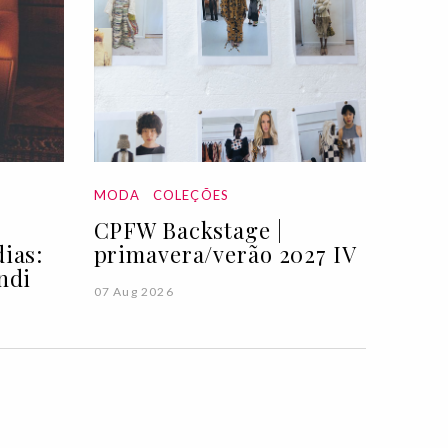
MODA
COLEÇÕES
CPFW Backstage |
ias:
primavera/verão 2027 IV
ndi
07 Aug 2026