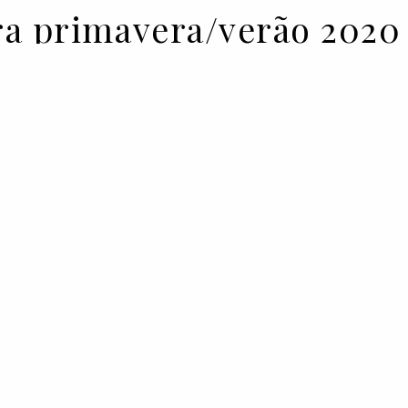
ra primavera/verão 2020
za do tweed, entre o masculino e
 assim foi a primavera/verão de
le que nos levou até à infância