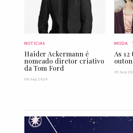
NOTÍCIAS
MODA
Haider Ackermann é
As 12
nomeado diretor criativo
outon
da Tom Ford
05 Sep 2
04 Sep 2024