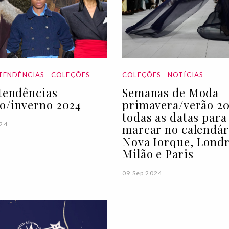
TENDÊNCIAS
COLEÇÕES
COLEÇÕES
NOTÍCIAS
 tendências
Semanas de Moda
o/inverno 2024
primavera/verão 20
todas as datas para
024
marcar no calendár
Nova Iorque, Londr
Milão e Paris
09 Sep 2024