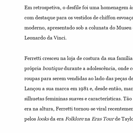
Em retrospetiva, o desfile foi uma homenagem às 
com destaque para os vestidos de chiffon esvoaça
moderno, apresentado sob a colunata do Museu 
Leonardo da Vinci.
Ferretti cresceu na loja de costura da sua família
própria
boutique
durante a adolescência, onde c
roupas para serem vendidas ao lado das peças d
Lançou a sua marca em 1981 e, desde então, mant
silhuetas femininas suaves e características. Tã
era na altura, Ferretti tornou-se viral recentem
pelos
looks
da era
Folklore
na
Eras Tour
de Taylo