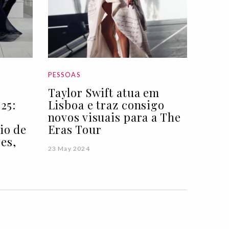
PESSOAS
Taylor Swift atua em
25:
Lisboa e traz consigo
novos visuais para a The
io de
Eras Tour
es,
23 May 2024