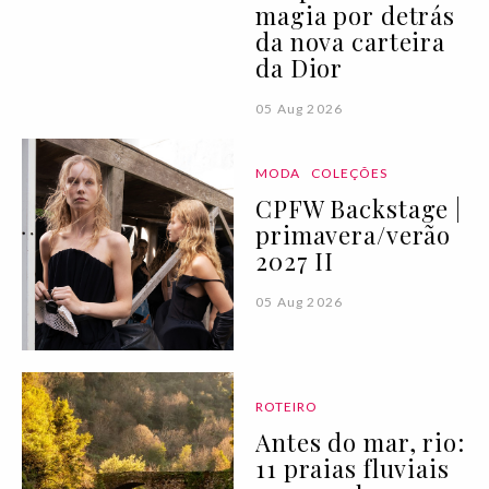
magia por detrás
da nova carteira
da Dior
05 Aug 2026
MODA
COLEÇÕES
CPFW Backstage |
primavera/verão
2027 II
05 Aug 2026
ROTEIRO
Antes do mar, rio:
11 praias fluviais