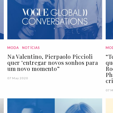
MODA
NOTÍCIAS
MO
Na Valentino, Pierpaolo Piccioli
“T
quer ‘entregar novos sonhos para
qu
um novo momento”
Ro
Ph
07 May 2020
cr
07 