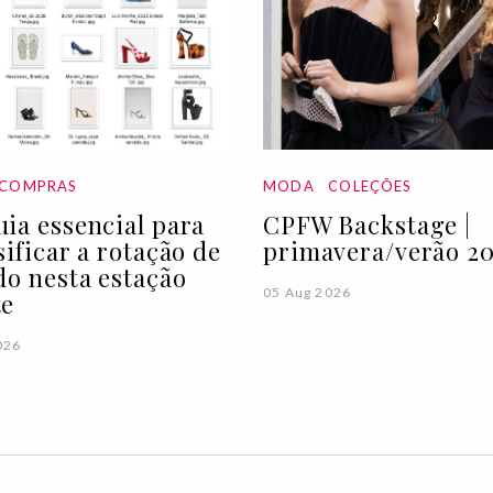
COMPRAS
MODA
COLEÇÕES
ia essencial para
CPFW Backstage |
sificar a rotação de
primavera/verão 20
do nesta estação
05 Aug 2026
te
026