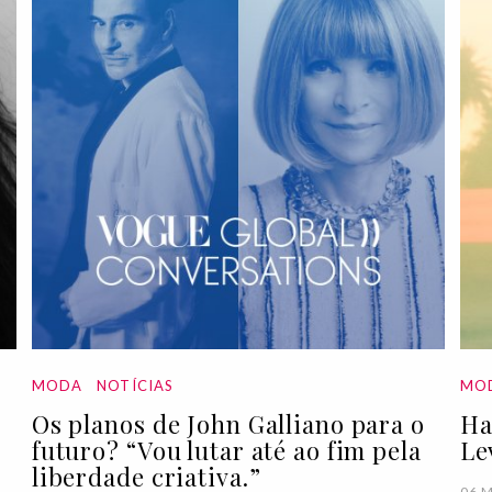
MODA
NOTÍCIAS
MO
Os planos de John Galliano para o
Ha
futuro? “Vou lutar até ao fim pela
Le
liberdade criativa.”
06 