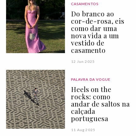
CASAMENTOS
Do branco ao
cor-de-rosa, eis
como dar uma
nova vida a um
vestido de
casamento
12 Jun 2025
PALAVRA DA VOGUE
Heels on the
rocks: como
andar de saltos na
calçada
portuguesa
11 Aug 2025