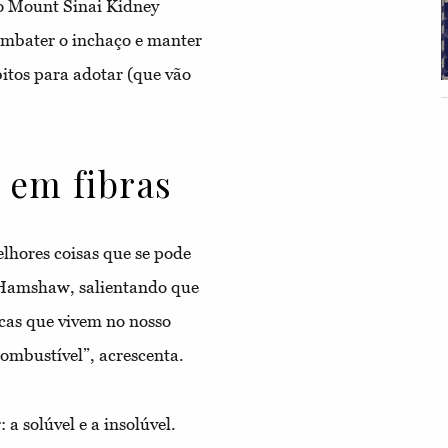
o Mount Sinai Kidney
ombater o inchaço e manter
bitos para adotar (que vão
 em fibras
elhores coisas que se pode
a Hamshaw, salientando que
cas que vivem no nosso
combustível”, acrescenta.
 a solúvel e a insolúvel.