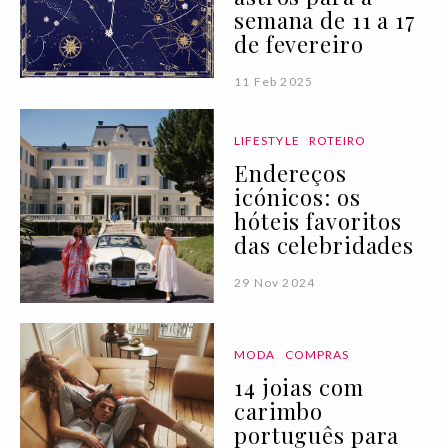
semana de 11 a 17
de fevereiro
11 Feb 2025
LIFESTYLE
ROTEIRO
Endereços
icónicos: os
hóteis favoritos
das celebridades
29 Nov 2024
MODA
COMPRAS
14 joias com
carimbo
português para